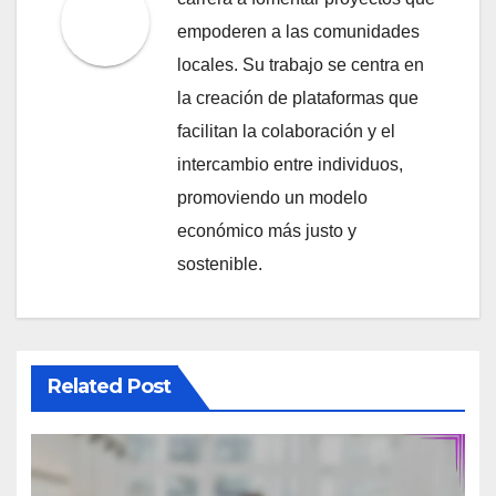
mantener
Decorativos
By
Mateo Salinas
Mateo Salinas es un innovador
social y defensor de la economía
colaborativa. Con una formación
en sociología y un profundo
interés en las dinámicas
comunitarias, ha dedicado su
carrera a fomentar proyectos que
empoderen a las comunidades
locales. Su trabajo se centra en
la creación de plataformas que
facilitan la colaboración y el