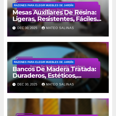
intercambio entre individuos,
promoviendo un modelo
económico más justo y
sostenible.
Related Post
RAZONES PARA ELEGIR MUEBLES DE JARDÍN
Mesas Auxiliares De Resina:
Ligeras, Resistentes, Fáciles
de limpiar
DEC 30, 2025
MATEO SALINAS