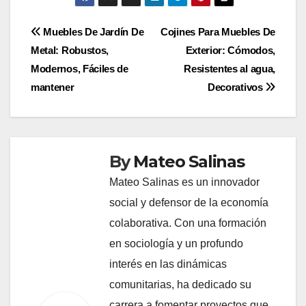
descuentos en sillas de jardín plegables,
especialmente durante temporadas de ventas
como el Black Friday o el inicio de la primavera.
Mantente atento a estas ofertas para obtener el
mejor precio.
Suscribirte a boletines de tiendas o seguirlas en
redes sociales puede ser una buena estrategia
para enterarte de descuentos exclusivos y
promociones temporales.
Post
Muebles De Jardín De
Cojines Para Muebles De
Metal: Robustos,
Exterior: Cómodos,
navigation
Modernos, Fáciles de
Resistentes al agua,