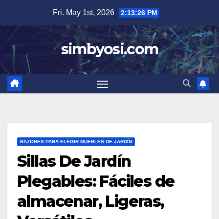
Skip
Fri. May 1st, 2026
2:13:27 PM
to
content
simbyosi.com
RAZONES PARA ELEGIR MUEBLES DE JARDÍN
Sillas De Jardín
Plegables: Fáciles de
almacenar, Ligeras,