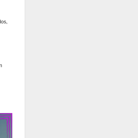
dos,
n