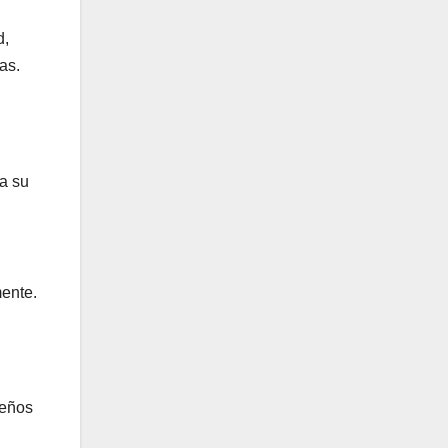
d,
as.
ta su
mente.
seños