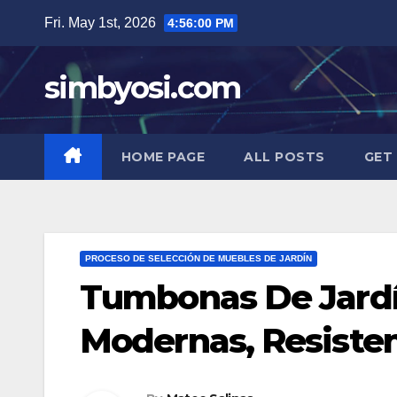
Skip
Fri. May 1st, 2026
4:56:01 PM
to
content
simbyosi.com
HOME PAGE
ALL POSTS
GET
PROCESO DE SELECCIÓN DE MUEBLES DE JARDÍN
Tumbonas De Jardín
Modernas, Resiste