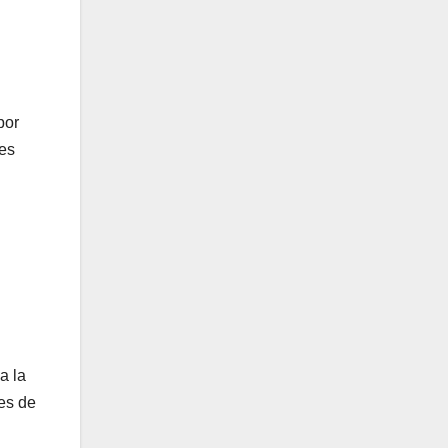
por
tes
a la
les de